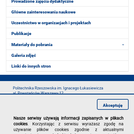
Prowadzone zajęcia dydaktyczne
Główne zainteresowania naukowe
Uczestnictwo w organizacjach i projektach
Publikacje
Materiały do pobrania
Galeria zdjęć
Linki do innych stron
Politechnika Rzeszowska im. Ignacego Łukasiewicza
al. Powstańców Warszawy 12
35-029 Rzeszów
Akceptuję
tel.: +48 17 865 11 00
fax: +48 17 854 12 60
Nasze serwisy używają informacji zapisanych w plikach
e-mail:
kancelaria@prz.edu.pl
cookies
. Korzystając z serwisu wyrażasz zgodę na
Deklaracja dostępności
używanie plików cookies zgodnie z aktualnymi
Polityka prywatności