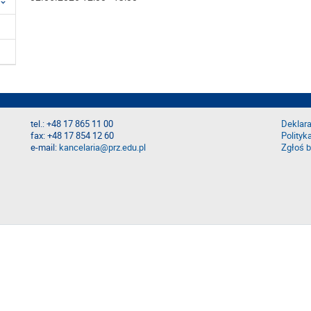
tel.: +48 17 865 11 00
Deklara
fax: +48 17 854 12 60
Polityk
e-mail:
kancelaria@prz.edu.pl
Zgłoś b